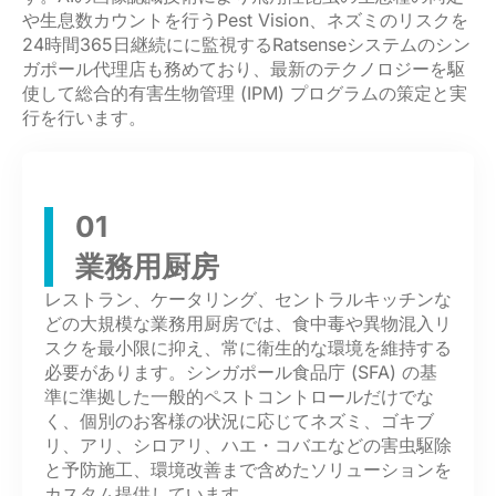
や生息数カウントを行うPest Vision、ネズミのリスクを
24時間365日継続
に
に監視するRatsenseシステムのシン
ガポール代理店も務めており、最新のテクノロジーを駆
使して総合的有害生物管理 (IPM) プログラム
の策定と実
行を行います。
01
業務用厨房
レストラン、ケータリング、セントラルキッチンな
どの大規模な業務用厨房では、
食中毒や異物混入リ
スクを最小限に抑え、常に衛生的な環境を維持する
必要があります。
シンガポール食品
庁
(SFA)
の基
準に準拠した一般的ペストコントロールだけでな
く、個別のお客様の状況に応じてネズミ、
ゴキブ
リ、アリ、
シロアリ、
ハエ
・コバエ
などの害虫
駆除
と予防施工、環境改善まで含めたソリューションを
カスタム提供しています。