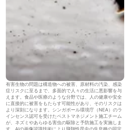
有害生物の問題は構造物への被害
、
原材料の汚染
、感染
症リスク
に至るまで、多面的
で人々の生活に悪影響を与
えます。食品や医療
のような分野では、
人の健康や安全
に直接的に被害をもたらす可能性があり、
そのリスクは
より
深刻になります。シンガポール環境庁（
NEA
）のラ
インセンス認可を受けたペストマネジメント施工チーム
が、ネズミやあらゆる害虫の駆除と予防施工を実施しま
す。
AIの画像認識技術により飛翔性昆虫の生息種の同定